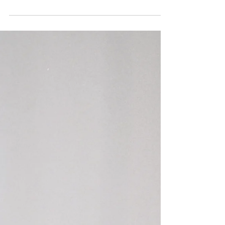
スタッフ募集
瀬戸内クラフトレモネードでは現在以下2職
種にて求人をしております。 ①ドリンク作
成と製造のおしごと 接客はヘルプ程度でド
リンク作成、製造メインとなります。 裏通
りの落ち着いたお店ですので来客数は少ない
イメージです 〈店舗でのおしごと〉 ・ドリ
ンク作成、シール貼りや商品の組み立てなど
〈製造期間でのおしごと〉 ※12月～5月ま
で、この期間カフェを製造場所にして店舗は
縮小営業となります ・レモンの洗浄、カッ
ト、種取り・瓶の洗浄、瓶詰め・シール貼
り、商品組み立てなど 【シフト制】 土日祝
メイン週2～3日想定/1日あたりの実働時
間：5~7時間/日 年末年始はお休みです。お
盆期間の出勤必須 【シフト例】（休憩1h）
・9:00～15:00/9:00～16:00/10:00～