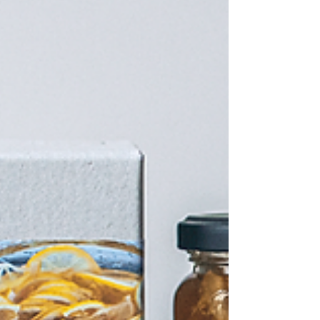
モネードです。 ※レモネード各種は個体差
により色が薄かったり濃くなったりします。
#瀬戸内クラフトレモネード #広島レモネー
ド #瀬戸内レモネード #クラフトレモネード
#レモネードシロップ オンラインショップは
こちら インスタグラムはこちら --------------
-----------------------------------------------------
---------------------- 瀬戸内クラフトレモネー
ドでは下記のようなご依頼を常時お受付して
おります。 ・商品、または店舗のブランデ
ィング、デザイン ・企業やイ