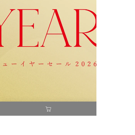
して参ります。 その一環として一昨年に引
き続き廿日市市社会福祉協議会様へレモネー
ド24万円分の寄付をさせていただきまし
た。 【レモネードを寄付するに至った経
緯】 ※一昨年からの転載です。少しでも共
感いただけますと幸いです。 これまで私自
身「シングルマザーや家庭の貧困」という社
会問題に関してあまり身近に感じることがな
く、 特に意識もせず過ごしてきました。 そ
の中で知人がこども食堂を開設したり少しず
つ自身の視界に入るようになってきた中で、
NPO法人あなたのいばしょ @ibasyo_official
の代表である大空幸星さん @ozora_koki の
「直近の課題としてシングルマザーや貧困に
直面するお子様のいらっしゃる方々の夏休み
給食がないという問題がすぐそこにある。す
ぐそこにある問題、将来的にどうしようとい
う課題解決ではないすぐそこにある食べるも