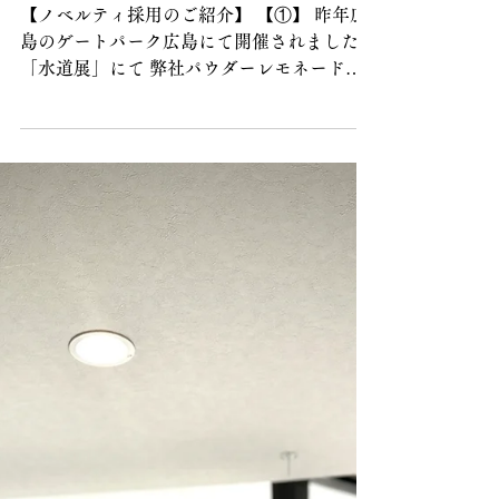
2月26日
ノベルティご利用のご紹
介2件：広島水道展、株
式会社エネコム様
【ノベルティ採用のご紹介】 【①】 昨年広
島のゲートパーク広島にて開催されました
「水道展」にて 弊社パウダーレモネード
「廣島檸檬茶」が採用されました。 オリジ
ナルシール貼り付けの上納品、現地にて地元
広島のPR商品として配布いただきました。
【②】 広島のインフラ系企業、株式会社エ
ネコム様の年始のご挨拶ノベルティにて 弊
社の「おしゃれなどうぶつレモネード」セッ