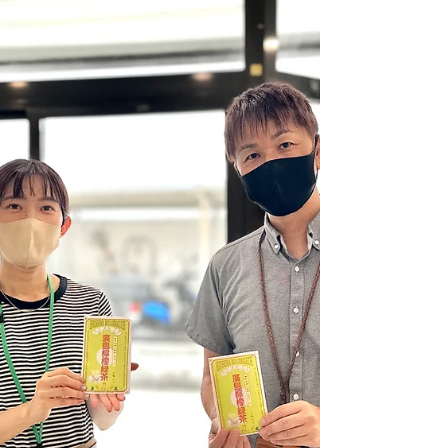
トを採用いただきました。 ユニークな広島
の商品としてご好評いただいたとご感想をい
ただきました。 上記ともに大量のご注文の
ため法人割引でのご提案をさせていただきま
した。 企業オリジナルデザインやシール貼
り付けでのノベルティご利用をご希望のお客
様は 数量によって割引にてご案内可能です
のでお気軽にお問い合わせくださいませ。 --
-----------------------------------------------------
---------------------------------- 瀬戸内クラフト
レモネードでは下記のようなご依頼を常時お
受付しております。 ・商品、または店舗の
ブラン