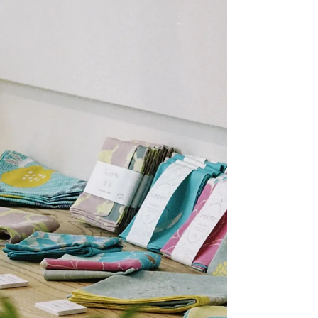
17:00/10:00～16:00など ※休憩は必ず1hあ
ります。 時給 1,100円 ～ 1,250円 試用期間
最大3ヶ月（時給変動なし） https://en-
gage.net/setouchilemonade/work_14713534/?
via_recruit_page=1...