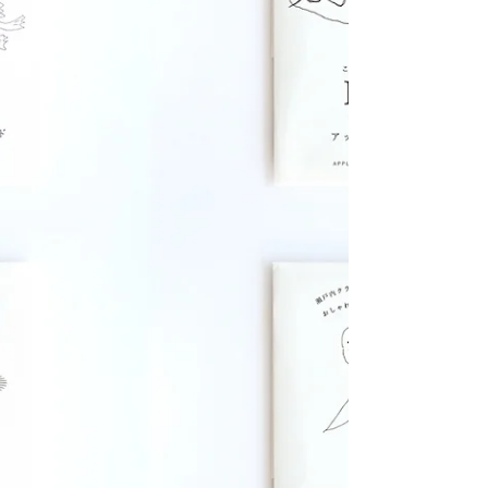
で開催 https://www.kyoto-
musubi.com/event/popup/2026/summer.html
創業89年の風呂敷を取り扱う京都の「むす
美」さまとのコラボポップアップイベントを
開催しております。 期間中、当店ではむす
美さまのセレクトしたこだわりの風呂敷を手
に取ってご購入いただけます。 またむす美
さまの店舗とオンラインショップにて期間限
定で販売しております。 京都と東京でお近
くにいらっしゃる際はぜひむす美さまの店舗
へお立ち寄りください。
—————————————————— む
す美 創業89年、京都からふろしきを取り扱
ってきた山田繊維株式会社のブランド「むす
美」 「むす美（び）」の「むす」は”生
す”や”産す”を語源とします