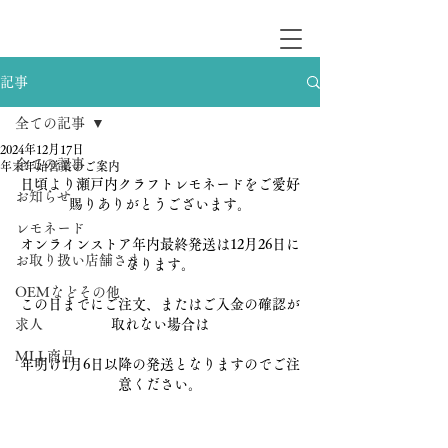
記事
全ての記事
2024年12月17日
全ての記事
年末年始営業のご案内
日頃より瀬戸内クラフトレモネードをご愛好
お知らせ
賜りありがとうございます。
レモネード
オンラインストア年内最終発送は12月26日に
お取り扱い店舗さま
なります。
OEMなどその他
この日までにご注文、またはご入金の確認が
求人
取れない場合は
MLL商品
年明け1月6日以降の発送となりますのでご注
意ください。