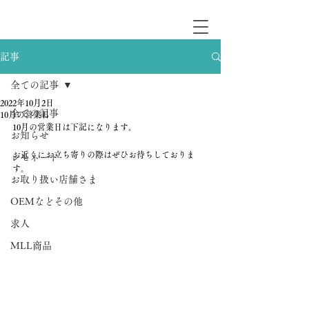
記事
全ての記事
2022年10月2日
全ての記事
10月の営業日
10月の営業日は下記になります。
お知らせ
お近くにお立ち寄りの際はぜひお待ちしておりま
レモネード
す。
お取り扱い店舗さま
OEMなどその他
求人
MLL商品