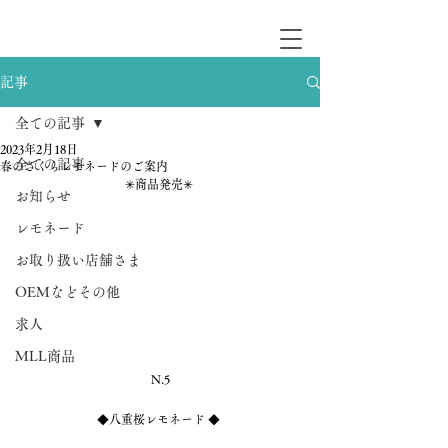
記事
全ての記事
2023年2月18日
全ての記事
春のさくらレモネードのご案内
✳︎商品発売✳︎ 
お知らせ
レモネード
お取り扱い店舗さま
OEMなどその他
求人
MLL商品
N.5
◆
八重桜レモネード
 ◆ 