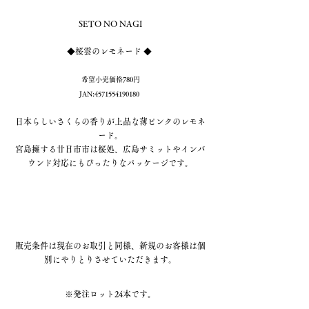
SETO NO NAGI
◆桜雲の
レモネード
 ◆ 
希望小売価格780円
JAN:4571554190180 
日本らしいさくらの香りが上品な薄ピンクのレモネ
ード。
宮島擁する廿日市市は桜処、広島サミットやインバ
ウンド対応にもぴったりなパッケージです。
販売条件は現在のお取引と同様、新規のお客様は個
別にやりとりさせていただきます。
※発注ロット24本です。