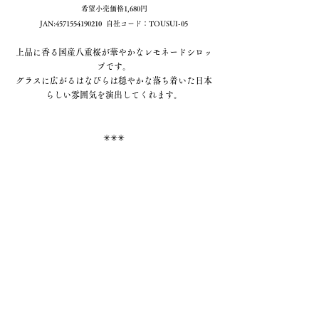
希望小売価格1,680円
JAN:4571554190210  自社コード：TOUSUI-05
上品に香る国産八重桜が華やかなレモネードシロッ
プです。
グラスに広がるはなびらは穏やかな落ち着いた日本
らしい雰囲気を演出してくれます。
✳︎✳︎✳︎