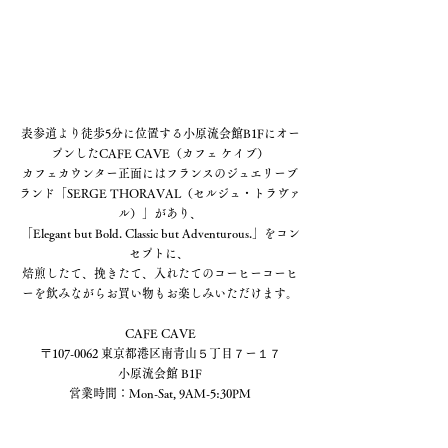
表参道より徒歩5分に位置する小原流会館B1Fにオー
プンしたCAFE CAVE（カフェ ケイブ）
カフェカウンター正面にはフランスのジュエリーブ
ランド「SERGE THORAVAL（セルジュ・トラヴァ
ル）」があり、
「Elegant but Bold. Classic but Adventurous.」をコン
セプトに、 
焙煎したて、挽きたて、入れたてのコーヒーコーヒ
ーを飲みながらお買い物もお楽しみいただけます。
CAFE CAVE
〒107-0062 東京都港区南青山５丁目７ー１７
小原流会館 B1F
営業時間：Mon-Sat, 9AM-5:30PM