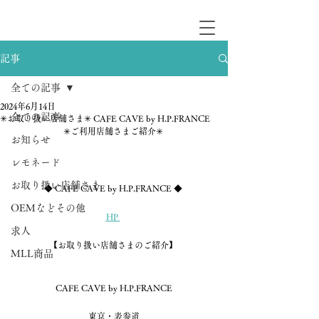
記事
全ての記事
2024年6月14日
全ての記事
✳︎お取り扱い店舗さま✳︎ CAFE CAVE by H.P.FRANCE
✳︎ご利用店舗さまご紹介✳︎ 
お知らせ
レモネード
お取り扱い店舗さま
◆ 
CAFE CAVE by H.P.FRANCE
 ◆ 
OEMなどその他
HP 
求人
【お取り扱い店舗さまのご紹介】 
MLL商品
CAFE CAVE by H.P.FRANCE
東京・表参道