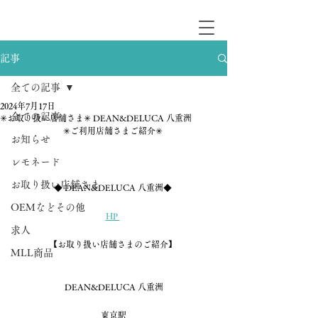
記事
全ての記事
2024年7月17日
全ての記事
✳︎お取り扱い店舗さま✳︎ DEAN&DELUCA 八重洲
✳︎ご利用店舗さまご紹介✳︎ 
お知らせ
レモネード
お取り扱い店舗さま
◆ 
DEAN&DELUCA 八重洲
◆ 
OEMなどその他
HP 
求人
【お取り扱い店舗さまのご紹介】 
MLL商品
DEAN&DELUCA 八重洲
東京駅