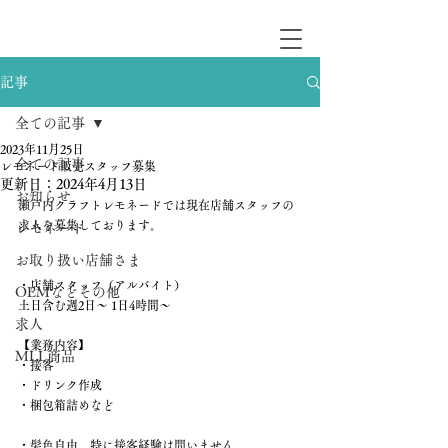
記事
全ての記事
2023年11月25日
全ての記事
レモネード販売スタッフ募集
更新日：
2024年4月13日
お知らせ
瀬戸内クラフトレモネードでは現在店舗スタッフの
求人を募集しております。
レモネード
お取り扱い店舗さま
・店舗スタッフ（アルバイト）
OEMなどその他
土日含む週2日〜 1日4時間〜
求人
【業務内容】
MLL商品
・接客
・ドリンク作成
・梱包箱詰めなど
・髪色自由、特に接客経験は問いません。