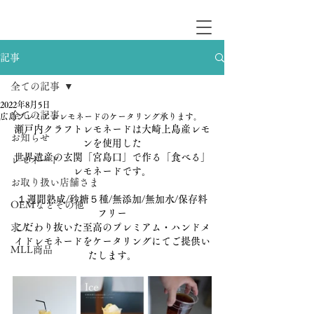
記事
全ての記事
2022年8月5日
全ての記事
広島プレミアムレモネードのケータリング承ります。
瀬戸内クラフトレモネードは大崎上島産レモ
お知らせ
ンを使用した
世界遺産の玄関「宮島口」で作る「食べる」
レモネード
レモネードです。
お取り扱い店舗さま
１週間熟成/砂糖５種/無添加/無加水/保存料
OEMなどその他
フリー
求人
こだわり抜いた至高のプレミアム・ハンドメ
イドレモネードをケータリングにてご提供い
MLL商品
たします。