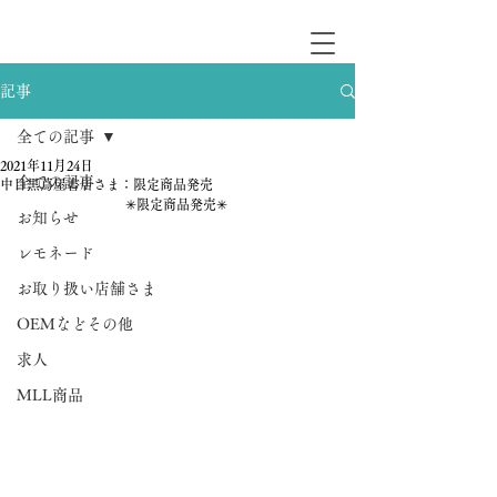
記事
全ての記事
2021年11月24日
全ての記事
中目黒蔦屋書店さま：限定商品発売
✳︎限定商品発売✳︎ 
お知らせ
レモネード
お取り扱い店舗さま
OEMなどその他
求人
MLL商品