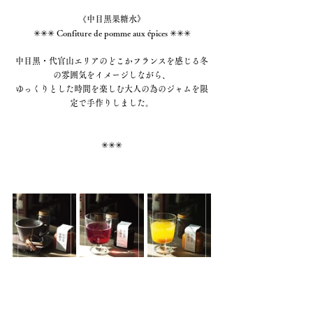
《中目黒果糖水》
✳︎✳︎✳︎ Confiture de pomme aux épices ✳︎✳︎✳︎
中目黒・代官山エリアのどこかフランスを感じる冬
の雰囲気をイメージしながら、
ゆっくりとした時間を楽しむ大人の為のジャムを限
定で手作りしました。
✳︎✳︎✳︎