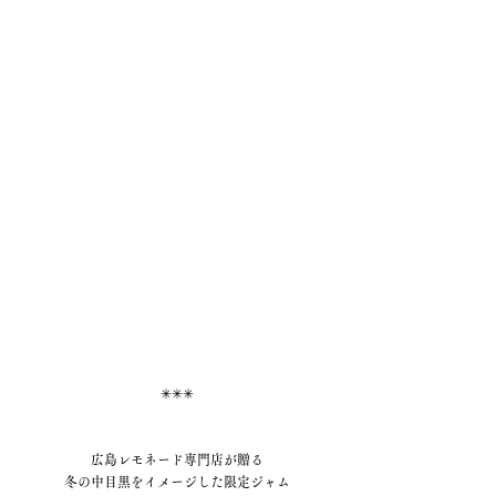
✳︎✳︎✳︎
広島レモネード専門店が贈る
冬の中目黒をイメージした限定ジャム