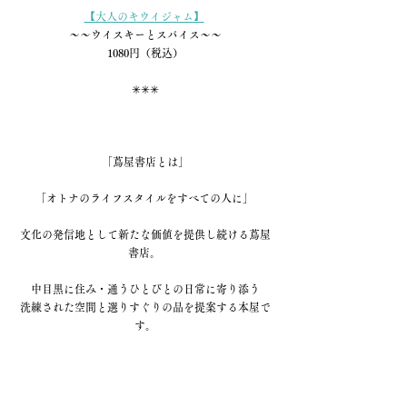
【大人のキウイジャム】
〜〜ウイスキーとスパイス〜〜
1080円（税込）
✳︎✳︎✳︎
「蔦屋書店とは」
「オトナのライフスタイルをすべての人に」 
文化の発信地として新たな価値を提供し続ける蔦屋
書店。 
中目黒に住み・通うひとびとの日常に寄り添う
洗練された空間と選りすぐりの品を提案する本屋で
す。