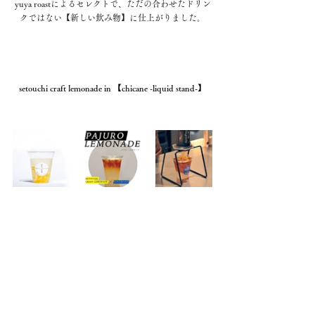
yuya roastによるセレクトで、ただの合わせたドリン
クではない【新しい飲み物】に仕上がりました。
setouchi craft lemonade in 【chicane -liquid stand-】