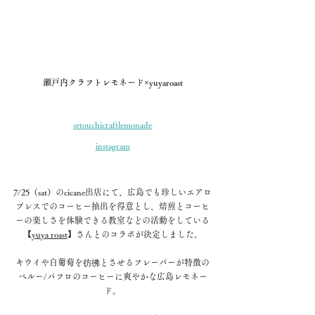
瀬戸内クラフトレモネード×yuyaroast
setouchicraftlemonade
instagram
7/25（sat）のcicane出店にて、広島でも珍しいエアロ
プレスでのコーヒー抽出を得意とし、焙煎とコーヒ
ーの楽しさを体験できる教室などの活動をしている
【
yuya roast
】さんとのコラボが決定しました。
キウイや白葡萄を彷彿とさせるフレーバーが特徴の
ペルー/パフロのコーヒーに爽やかな広島レモネー
ド。