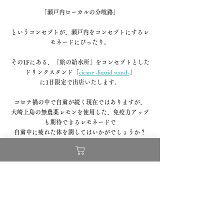
「瀬戸内ローカルの分岐路」
というコンセプトが、瀬戸内をコンセプトにするレ
モネードにぴったり。
その1Fにある、
「旅の給水所」をコンセプトとした
ドリンクスタンド「
cicane -liquid stand-
」
に1日限定で出店いたします。
コロナ禍の中で自粛が続く現在ではありますが、
大崎上島の無農薬レモンを使用した、免疫力アップ
も期待できるレモネードで
自粛中に疲れた体を潤してはいかがでしょうか？
瀬戸内クラフトレモネードでは、イベントなどの出
店依頼を随時受け付けております。
出店のご依頼、商品のお問い合わせはお気軽にご連
絡くださいませ。