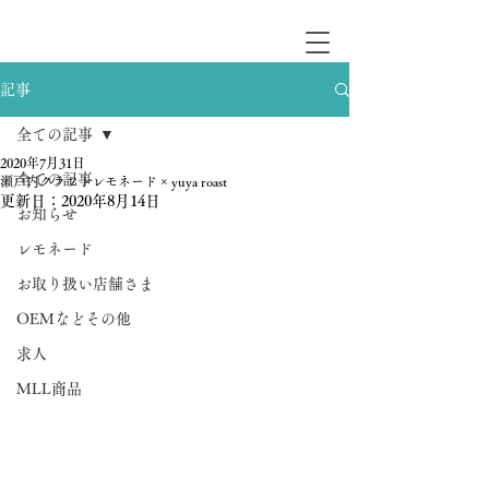
記事
全ての記事
2020年7月31日
全ての記事
瀬戸内クラフトレモネード × yuya roast
更新日：
2020年8月14日
お知らせ
レモネード
お取り扱い店舗さま
OEMなどその他
求人
MLL商品